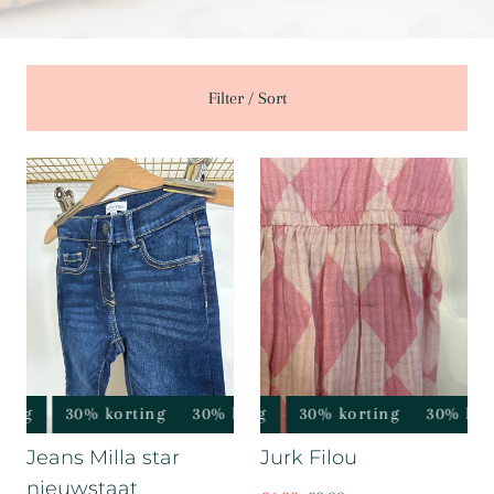
Filter / Sort
ing
30% korting
30% korting
30% korting
30% korting
30% korting
30% kort
30% k
Jeans Milla star
Jurk Filou
nieuwstaat