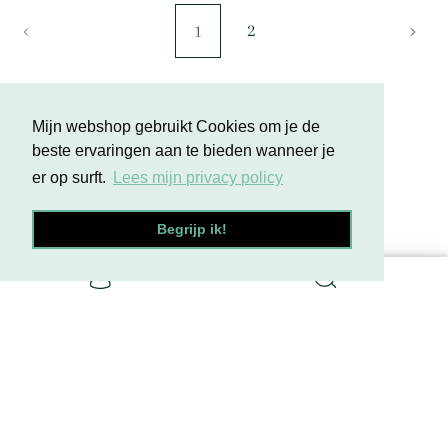
2
1
Mijn webshop gebruikt Cookies om je de
beste ervaringen aan te bieden wanneer je
er op surft.
Lees mijn privacy policy
Madam Stof
Begrijp ik!
Torenveldstraat 5 3580 Beringen
GSM: 0496609380 (vragen over de voorwaarden of
werkwijze kan je terug vinden bij
Zo werk ik )
Ondernemingsnummer: 0779257616