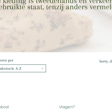
e kleding is tweedehands en verkeer
ebruikte staat, tenzij anders vermel
eren per
Sorry, d
nbod
Vragen?