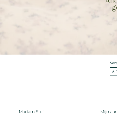
All
g
Sort
Madam Stof
Mijn aa